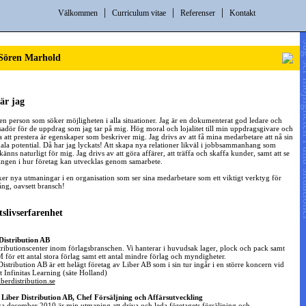
|
|
|
Välkommen
Curriculum vitae
Referenser
Kontakt
"Jag ser möjlighe
 Sören Marhold
är jag
 en person som söker möjligheten i alla situationer. Jag är en dokumenterat god ledare och
adör för de uppdrag som jag tar på mig. Hög moral och lojalitet till min uppdragsgivare och
ja att prestera är egenskaper som beskriver mig. Jag drivs av att få mina medarbetare att nå sin
la potential. Då har jag lyckats! Att skapa nya relationer likväl i jobbsammanhang som
känns naturligt för mig. Jag drivs av att göra affärer, att träffa och skaffa kunder, samt att se
ngen i hur företag kan utvecklas genom samarbete.
ker nya utmaningar i en organisation som ser sina medarbetare som ett viktigt verktyg för
ng, oavsett bransch!
slivserfarenhet
Distribution AB
stributionscenter inom förlagsbranschen. Vi hanterar i huvudsak lager, plock och pack samt
för ett antal stora förlag samt ett antal mindre förlag och myndigheter.
Distribution AB är ett helägt företag av Liber AB som i sin tur ingår i en större koncern vid
 Infinitas Learning (säte Holland)
berdistribution.se
 Liber Distribution AB, Chef Försäljning och Affärsutveckling
:a december 2010 är min utmaning att driva och leda företagets försäljning och