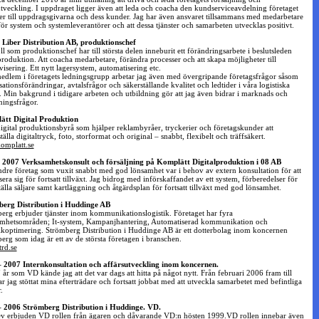
utveckling. I uppdraget ligger även att leda och coacha den kundserviceavdelning företaget
er till uppdragsgivarna och dess kunder. Jag har även ansvaret tillsammans med medarbetare
för system och systemleverantörer och att dessa tjänster och samarbeten utvecklas positivt.
 Liber Distribution AB, produktionschef
l som produktionschef har till största delen inneburit ett förändringsarbete i beslutsleden
roduktion. Att coacha medarbetare, förändra processer och att skapa möjligheter till
visering. Ett nytt lagersystem, automatisering etc.
dlem i företagets ledningsgrupp arbetar jag även med övergripande företagsfrågor såsom
ationsförändringar, avtalsfrågor och säkerställande kvalitet och ledtider i våra logistiska
. Min bakgrund i tidigare arbeten och utbildning gör att jag även bidrar i marknads och
ningsfrågor.
tt Digital Produktion
digital produktionsbyrå som hjälper reklambyråer, tryckerier och företagskunder att
tälla digitaltryck, foto, storformat och original – snabbt, flexibelt och träffsäkert.
omplatt.se
 2007 Verksamhetskonsult och försäljning på Komplätt Digitalproduktion i 08 AB
ndre företag som vuxit snabbt med god lönsamhet var i behov av extern konsultation för att
era sig för fortsatt tillväxt. Jag bidrog med införskaffandet av ett system, förberedelser för
tälla säljare samt kartläggning och åtgärdsplan för fortsatt tillväxt med god lönsamhet.
erg Distribution i Huddinge AB
erg erbjuder tjänster inom kommunikationslogistik. Företaget har fyra
mhetsområden; It-system, Kampanjhantering, Automatiserad kommunikation och
ikoptimering. Strömberg Distribution i Huddinge AB är ett dotterbolag inom koncernen
erg som idag är ett av de största företagen i branschen.
rd.se
 2007 Internkonsultation och affärsutveckling inom koncernen.
 år som VD kände jag att det var dags att hitta på något nytt. Från februari 2006 fram till
ar jag stöttat mina efterträdare och fortsatt jobbat med att utveckla samarbetet med befintliga
.
 2006 Strömberg Distribution i Huddinge. VD.
ev erbjuden VD rollen från ägaren och dåvarande VD:n hösten 1999.VD rollen innebar även