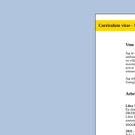
Curriculum vitae -
Vem 
Jag är
ambass
en vil
maxima
privat 
utmani
Jag sö
framgå
Arbet
Liber 
Ett di
DR/DM 
Liber 
namnet
www.li
2011 -
Från 1