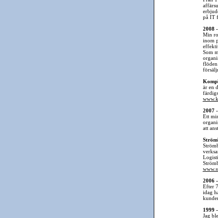
affärs
erbjud
på IT 
2008 -
Min rol
inom p
effekti
Som me
organis
flöden
försälj
Komplä
är en 
färdigs
www.k
2007 -
Ett mi
organis
att ans
Strömb
Strömb
verksa
Logist
Strömb
www.st
2006 –
Efter 7
idag h
kunder
1999 –
Jag bl