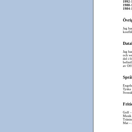
1992-
1988-
1984-
Övri
Jag ha
konfli
Data
Jag ha
och we
del i f
befint
av Off
Språ
Engelsk
Tyska –
Svenska
Friti
Golf –
Musik 
Tränin
Mat – ä