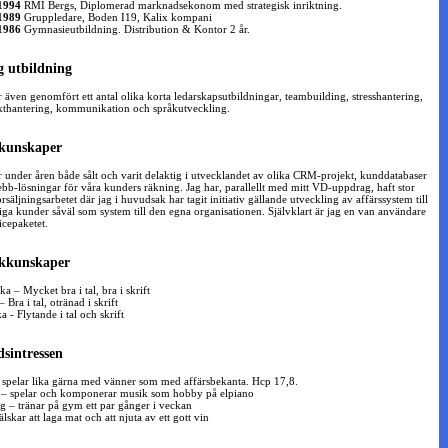
1994
RMI Bergs, Diplomerad marknadsekonom med strategisk inriktning.
1989
Gruppledare, Boden I19, Kalix kompani
1986
Gymnasieutbildning. Distribution & Kontor 2 år.
g utbildning
r även genomfört ett antal olika korta ledarskapsutbildningar, teambuilding, stresshantering,
kthantering, kommunikation och språkutveckling.
kunskaper
r under åren både sålt och varit delaktig i utvecklandet av olika CRM-projekt, kunddatabaser
bb-lösningar för våra kunders räkning. Jag har, parallellt med mitt VD-uppdrag, haft stor
örsäljningsarbetet där jag i huvudsak har tagit initiativ gällande utveckling av affärssystem till
liga kunder såväl som system till den egna organisationen. Självklart är jag en van användare
icepaketet.
kkunskaper
a – Mycket bra i tal, bra i skrift
 Bra i tal, otränad i skrift
 - Flytande i tal och skrift
dsintressen
 spelar lika gärna med vänner som med affärsbekanta. Hcp 17,8.
– spelar och komponerar musik som hobby på elpiano
g – tränar på gym ett par gånger i veckan
lskar att laga mat och att njuta av ett gott vin