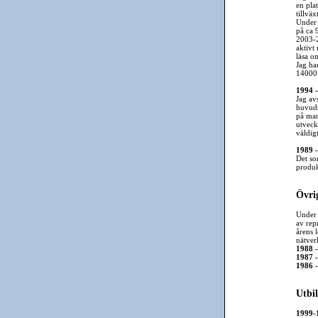
en pla
tillväxt
Under 
på ca 
2003-2
aktivt
läsa o
Jag ha
14000
1994 –
Jag av
huvuds
på mar
utveck
väldig
1989 –
Det som
produk
Övrig
Under 
av rep
årens 
nätver
1988 
1987 
1986 
Utbi
1999-