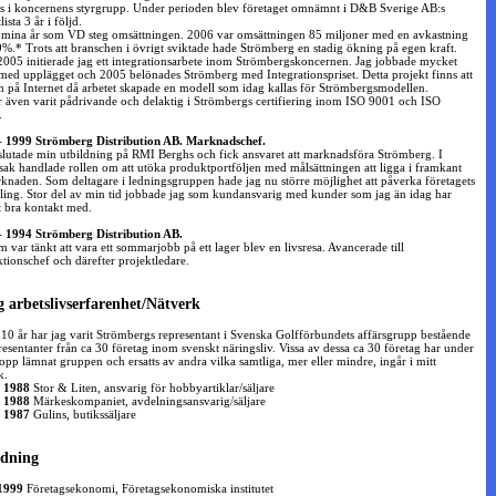
ts i koncernens styrgrupp. Under perioden blev företaget omnämnt i D&B Sverige AB:s
lista 3 år i följd.
mina år som VD steg omsättningen. 2006 var omsättningen 85 miljoner med en avkastning
9%.* Trots att branschen i övrigt sviktade hade Strömberg en stadig ökning på egen kraft.
005 initierade jag ett integrationsarbete inom Strömbergskoncernen. Jag jobbade mycket
 med upplägget och 2005 belönades Strömberg med Integrationspriset. Detta projekt finns att
m på Internet då arbetet skapade en modell som idag kallas för Strömbergsmodellen.
r även varit pådrivande och delaktig i Strömbergs certifiering inom ISO 9001 och ISO
.
 1999 Strömberg Distribution AB. Marknadschef.
slutade min utbildning på RMI Berghs och fick ansvaret att marknadsföra Strömberg. I
ak handlade rollen om att utöka produktportföljen med målsättningen att ligga i framkant
knaden. Som deltagare i ledningsgruppen hade jag nu större möjlighet att påverka företagets
ling. Stor del av min tid jobbade jag som kundansvarig med kunder som jag än idag har
t bra kontakt med.
 1994 Strömberg Distribution AB.
 var tänkt att vara ett sommarjobb på ett lager blev en livsresa. Avancerade till
tionschef och därefter projektledare.
 arbetslivserfarenhet/Nätverk
10 år har jag varit Strömbergs representant i Svenska Golfförbundets affärsgrupp bestående
resentanter från ca 30 företag inom svenskt näringsliv. Vissa av dessa ca 30 företag har under
lopp lämnat gruppen och ersatts av andra vilka samtliga, mer eller mindre, ingår i mitt
k.
- 1988
Stor & Liten, ansvarig för hobbyartiklar/säljare
- 1988
Märkeskompaniet, avdelningsansvarig/säljare
- 1987
Gulins, butikssäljare
ldning
1999
Företagsekonomi, Företagsekonomiska institutet